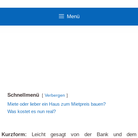
Zum
Inhalt
Menü
springen
Die Wahrheit zu: Kann man zum
Mietpreis bauen?
Baufinanzierung
| Wie bereite ich mich auf das
Bankgespräch vor?
Schnellmenü
Verbergen
Miete oder lieber ein Haus zum Mietpreis bauen?
Was kostet es nun real?
Kurzform:
Leicht gesagt von der Bank und dem